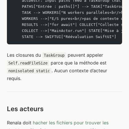
    accDescr: Input paths feed a TaskGroup that sp
    PATHS["Entrée : paths[]"] --> TASK["TaskGroup<
    TASK --> WORKERS["N workers parallèles<br/>hel
    WORKERS -->|"E/S pures<br/>pas de contexte d'a
    RESULTS -->|"for await"| COLLECT["Collecte sur
    COLLECT -->|"MainActor.run"| STATE["Mise à jou
    STATE --> SWIFTUI["Réévaluation SwiftUI"]
Les closures du
peuvent appeler
TaskGroup
parce que la méthode est
Self.readFileSize
. Aucun contexte d’acteur
nonisolated static
requis.
Les acteurs
Renala doit
hacher les fichiers pour trouver les