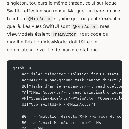
singleton, toujours le même thread, celui sur lequel
SwiftUI effectue son rendu. Marquer un type ou une
fonction
signifie qu’il ne peut s’exécuter
@MainActor
que là. Les vues SwiftUI sont
, mes
@MainActor
ViewModels étaient
, tout code qui
@MainActor
modifie l’état du ViewModel doit l’être : le
compilateur le vérifie de manière statique.
graph LR
    accTitle: MainActor isolation for UI state
    accDescr: A background task cannot directly mu
    BG["Tâche d'arrière-plan<br/>(thread quelconqu
    MA["@MainActor<br/>(thread principal uniquemen
    VM["ScanViewModel<br/>@MainActor @Observable"]
    UI["Vue SwiftUI<br/>@MainActor"]
    BG -->|"mutation directe ❌<br/>erreur de compi
    BG -->|"await MainActor.run ✅"| MA
    MA --> VM