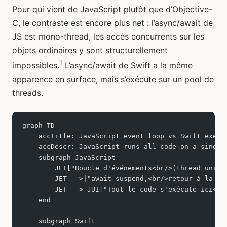
Pour qui vient de JavaScript plutôt que d’Objective-
C, le contraste est encore plus net : l’async/await de
JS est mono-thread, les accès concurrents sur les
objets ordinaires y sont structurellement
1
impossibles.
L’async/await de Swift a la même
apparence en surface, mais s’exécute sur un pool de
threads.
graph TD
    accTitle: JavaScript event loop vs Swift execu
    accDescr: JavaScript runs all code on a single
    subgraph JavaScript
        JET["Boucle d'événements<br/>(thread uniqu
        JET -->|"await suspend,<br/>retour à la bo
        JET --> JUI["Tout le code s'exécute ici<br
    end
    subgraph Swift