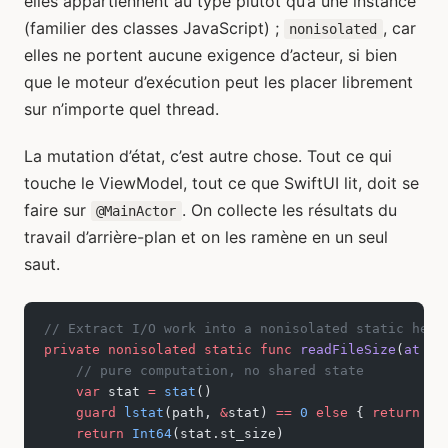
elles appartiennent au type plutôt qu’à une instance
(familier des classes JavaScript) ;
, car
nonisolated
elles ne portent aucune exigence d’acteur, si bien
que le moteur d’exécution peut les placer librement
sur n’importe quel thread.
La mutation d’état, c’est autre chose. Tout ce qui
touche le ViewModel, tout ce que SwiftUI lit, doit se
faire sur
. On collecte les résultats du
@MainActor
travail d’arrière-plan et on les ramène en un seul
saut.
// Extract I/O work into a nonisolated static help
private
 nonisolated
 static
 func
 readFileSize
(
at
 pa
    // pure computation, no shared state
    var
 stat 
=
 stat
()
    guard
 lstat
(path, 
&
stat) 
==
 0
 else
 { 
return
 0
 
    return
 Int64
(stat.st_size)