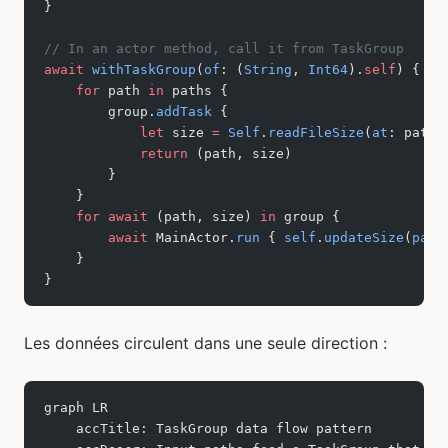
}
// In an actor method, call it from TaskGroup
await
 withTaskGroup
(
of
: (
String
, 
Int64
).
self
) { gr
    for
 path 
in
 paths {
        group.
addTask
 {
            let
 size 
=
 Self
.
readFileSize
(
at
: path)
            return
 (path, size)
        }
    }
    for
 await
 (path, size) 
in
 group {
        await
 MainActor.
run
 { 
self
.
updateSize
(
path
    }
}
Les données circulent dans une seule direction :
graph LR
    accTitle: TaskGroup data flow pattern