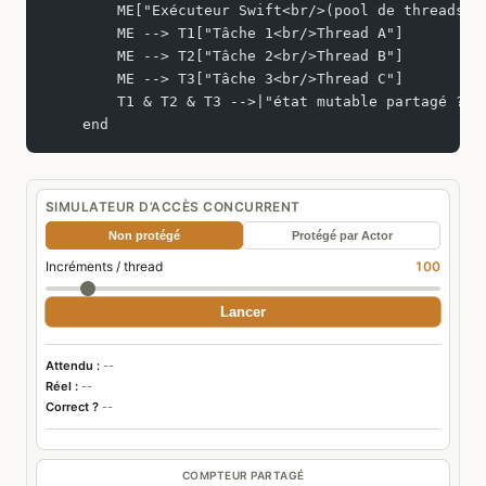
        ME["Exécuteur Swift<br/>(pool de threads)"
        ME --> T1["Tâche 1<br/>Thread A"]
        ME --> T2["Tâche 2<br/>Thread B"]
        ME --> T3["Tâche 3<br/>Thread C"]
        T1 & T2 & T3 -->|"état mutable partagé ?"|
    end