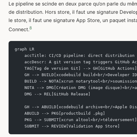
Le pipeline se scinde en deux parce qu’on parle du mê
de distribution. Hors store, il faut une signature Devel
le store, il faut une signature App Store, un paquet ins
8
Connect.
graph LR
    accTitle: CI/CD pipeline: direct distribution 
    accDescr: A git version tag triggers GitHub Ac
    TAG[Tag de version Git] --> GH[GitHub Actions]
    GH --> BUILD[xcodebuild build<br/>Developer ID
    BUILD --> NOTA[xcrun notarytool<br/>soumission
    NOTA --> DMG[Création DMG (image disque)<br/>a
    DMG --> REL[GitHub Release]
    GH --> ABUILD[xcodebuild archive<br/>Apple Dis
    ABUILD --> PKG[productbuild .pkg]
    PKG --> SUBMIT[xcrun altool<br/>téléversement]
    SUBMIT --> REVIEW[Validation App Store]