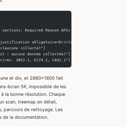
s.
 sections: Required Reason APIs (file access, user defau
justification obligatoire<br/>(accès fichiers, user defa
>(aucune collecte)"]
it : aucune donnée collectée)"]
r/>ex. 3B52.1, E174.1, CA92.1"]
une et dix, et 2880x1800 fait
Sans écran 5K, impossible de les
on à la bonne résolution. Chaque
un scan, treemap en détail,
s, parcours de nettoyage. Les
s de la documentation.