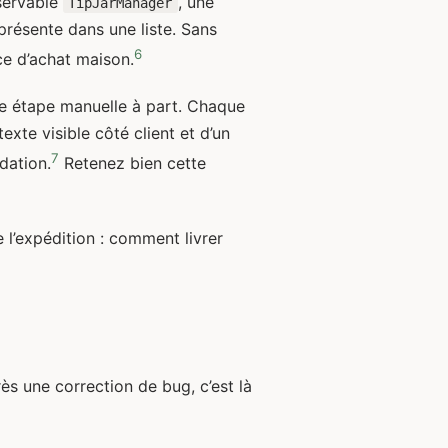
bservable
, une
TipJarManager
 présente dans une liste. Sans
6
ce d’achat maison.
e étape manuelle à part. Chaque
texte visible côté client et d’un
7
dation.
Retenez bien cette
e l’expédition : comment livrer
rès une correction de bug, c’est là