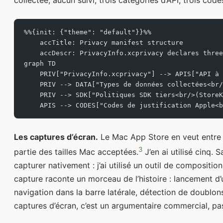
collectée, aucun suivi, trois catégories d’API, trois code
%%{init: {"theme": "default"}}%%
    accTitle: Privacy manifest structure
    accDescr: PrivacyInfo.xcprivacy declares three
graph TD
    PRIV["PrivacyInfo.xcprivacy"] --> APIS["API à 
    PRIV --> DATA["Types de données collectées<br/
    PRIV --> SDK["Politiques SDK tiers<br/>(StoreK
    APIS --> CODES["Codes de justification Apple<b
Les captures d’écran.
Le Mac App Store en veut entre 
3
partie des tailles Mac acceptées.
J’en ai utilisé cinq. 
capturer nativement : j’ai utilisé un outil de compositi
capture raconte un morceau de l’histoire : lancement d’
navigation dans la barre latérale, détection de doublon
captures d’écran, c’est un argumentaire commercial, pa