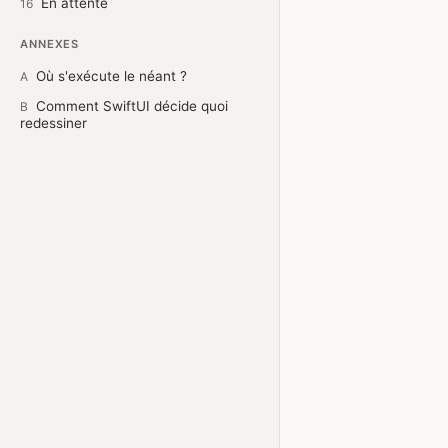
En attente
16
ANNEXES
Où s'exécute le néant ?
A
Comment SwiftUI décide quoi
B
redessiner