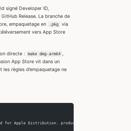
ild signé Developer ID,
e GitHub Release. La branche de
store, empaquetage en
via
.pkg
, téléversement vers App Store
ion directe :
,
make dmg-arm64
sion App Store vit dans un
et les règles d’empaquetage ne
d for Apple Distribution. productbuild packages it as a 