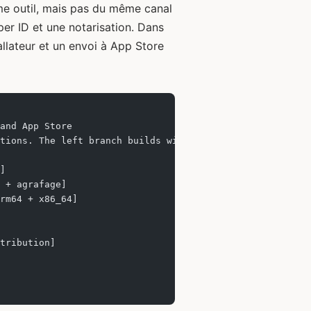
me outil, mais pas du même canal
oper ID et une notarisation. Dans
tallateur et un envoi à App Store
and App Store
tions. The left branch builds with Developer ID, notariz
]
 + agrafage]
rm64 + x86_64]
tribution]