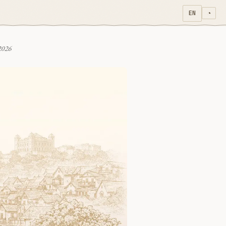
EN
◔
 2026