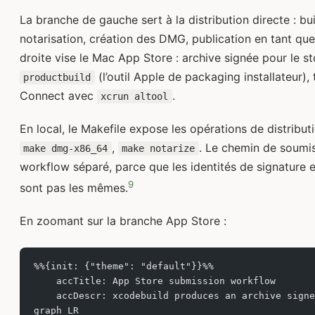
La branche de gauche sert à la distribution directe : bu
notarisation, création des DMG, publication en tant qu
droite vise le Mac App Store : archive signée pour le 
(l’outil Apple de packaging installateur)
productbuild
Connect avec
.
xcrun altool
En local, le Makefile expose les opérations de distribut
,
. Le chemin de soumis
make dmg-x86_64
make notarize
workflow séparé, parce que les identités de signature 
9
sont pas les mêmes.
En zoomant sur la branche App Store :
%%{init: {"theme": "default"}}%%
    accTitle: App Store submission workflow
    accDescr: xcodebuild produces an archive signe
graph LR