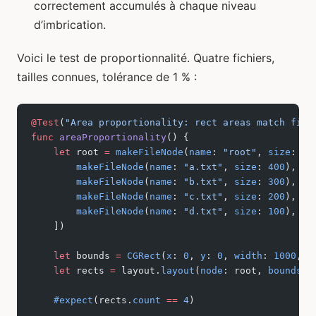
correctement accumulés à chaque niveau
d’imbrication.
Voici le test de proportionnalité. Quatre fichiers,
tailles connues, tolérance de 1 % :
@Test
(
"Area proportionality: rect areas match file
func
 areaProportionality
() {
    let
 root 
=
 makeFileNode
(
name
: 
"root"
, 
size
: 
0
,
        makeFileNode
(
name
: 
"a.txt"
, 
size
: 
400
),
        makeFileNode
(
name
: 
"b.txt"
, 
size
: 
300
),
        makeFileNode
(
name
: 
"c.txt"
, 
size
: 
200
),
        makeFileNode
(
name
: 
"d.txt"
, 
size
: 
100
),
    ])
    let
 bounds 
=
 CGRect
(
x
: 
0
, 
y
: 
0
, 
width
: 
1000
, 
h
    let
 rects 
=
 layout.
layout
(
node
: root, 
bounds
: 
    #expect
(rects.
count
 ==
 4
)