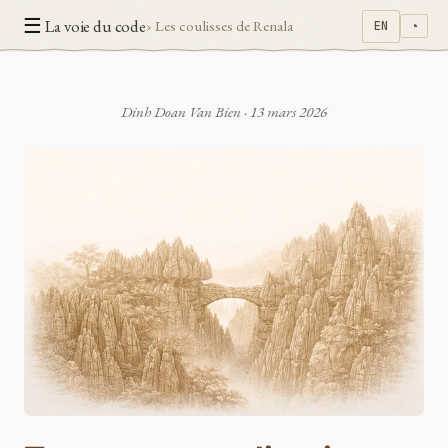
☰
La voie du code
› Les coulisses de Renala
EN
◔
Dinh Doan Van Bien
·
13 mars 2026