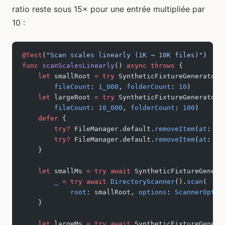
ratio reste sous 15× pour une entrée multipliée par
10 :
@Test
(
"Scan scales linearly (1K → 10K files)"
)
func
 scanScalesLinearly
() 
async
 throws
 {
    let
 smallRoot 
=
 try
 SyntheticFixtureGenerator.
        fileCount
: 
1_000
, 
folderCount
: 
10
)
    let
 largeRoot 
=
 try
 SyntheticFixtureGenerator.
        fileCount
: 
10_000
, 
folderCount
: 
100
)
    defer
 {
        try?
 FileManager.default.
removeItem
(
at
: sm
        try?
 FileManager.default.
removeItem
(
at
: la
    }
    let
 smallMs 
=
 try
 await
 SyntheticFixtureGenera
        _
 =
 try
 await
 DirectoryScanner
().
scan
(
            root
: smallRoot, 
options
: 
ScannerOptio
    }
    let
 largeMs 
=
 try
 await
 SyntheticFixtureGenera