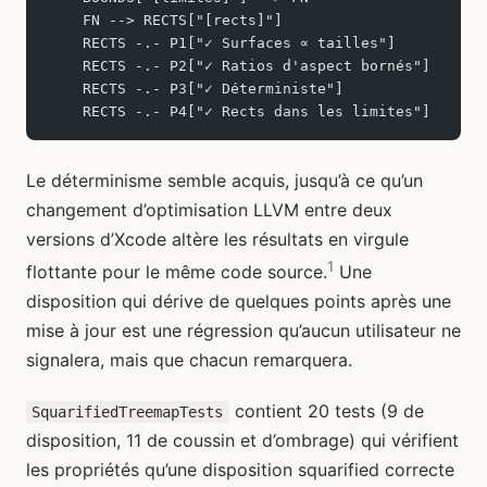
    FN --> RECTS["[rects]"]
    RECTS -.- P1["✓ Surfaces ∝ tailles"]
    RECTS -.- P2["✓ Ratios d'aspect bornés"]
    RECTS -.- P3["✓ Déterministe"]
    RECTS -.- P4["✓ Rects dans les limites"]
Le déterminisme semble acquis, jusqu’à ce qu’un
changement d’optimisation LLVM entre deux
versions d’Xcode altère les résultats en virgule
1
flottante pour le même code source.
Une
disposition qui dérive de quelques points après une
mise à jour est une régression qu’aucun utilisateur ne
signalera, mais que chacun remarquera.
contient 20 tests (9 de
SquarifiedTreemapTests
disposition, 11 de coussin et d’ombrage) qui vérifient
les propriétés qu’une disposition squarified correcte