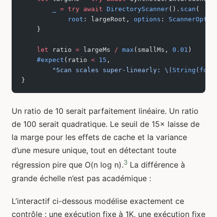
        _
 =
 try
 await
 DirectoryScanner
().
scan
(
            root
: largeRoot, 
options
: 
ScannerOptio
    }
    let
 ratio 
=
 largeMs 
/
 max
(smallMs, 
0.01
)
    #expect
(ratio 
<
 15
,
        "Scan scales super-linearly: 
\(
String
(
form
}
Un ratio de 10 serait parfaitement linéaire. Un ratio
de 100 serait quadratique. Le seuil de 15× laisse de
la marge pour les effets de cache et la variance
d’une mesure unique, tout en détectant toute
3
régression pire que O(n log n).
La différence à
grande échelle n’est pas académique :
L’interactif ci-dessous modélise exactement ce
contrôle : une exécution fixe à 1K, une exécution fixe