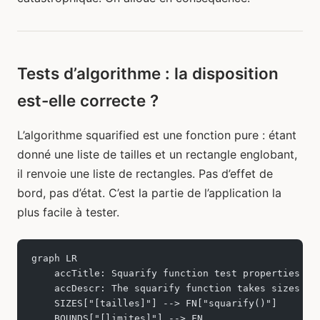
Tests d’algorithme : la disposition
est-elle correcte ?
L’algorithme squarified est une fonction pure : étant
donné une liste de tailles et un rectangle englobant,
il renvoie une liste de rectangles. Pas d’effet de
bord, pas d’état. C’est la partie de l’application la
plus facile à tester.
graph LR
    accTitle: Squarify function test properties
    accDescr: The squarify function takes sizes an
    SIZES["[tailles]"] --> FN["squarify()"]
    BOUNDS["[limites]"] --> FN