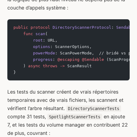
couche d’appels système :
public
 protocol
 DirectoryScannerProtocol
: 
Sendable
    func
 scan
(
        root
: URL,
        options
: ScannerOptions,
        powerMode
: ScanPowerMode,  // bridé vs ple
        progress
: 
@escaping
 @Sendable
 (ScanProgres
    ) 
async
 throws
 ->
 ScanResult
}
Les tests du scanner créent de vrais répertoires
temporaires avec de vrais fichiers, les scannent et
vérifient l’arbre résultant.
DirectoryScannerTests
compte 31 tests,
en ajoute
SpotlightScannerTests
7, et les tests du volume manager en contribuent 22
de plus, couvrant :