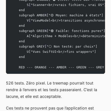
        S["Scanner<br/>vrais fichiers, vrai OS"]
    end
    subgraph AMBER["🟡 Moyen: machine à états"]
        V["ViewModel<br/>transitions asynchrones"]
    end
    subgraph GREEN["🟢 Faible: fonctions pures"]
        A["Algorithme + Modèles<br/>déterministes,
    end
    subgraph GREY["⚪ Non testé: par choix"]
        U["Vues SwiftUI<br/>fins wrappers"]
    end
    RED --- ORANGE --- AMBER --- GREEN --- GREY
526 tests. Zéro pixel. Le treemap pourrait tout
rendre à l’envers et les tests passeraient. C’est la
lacune, et elle est acceptable.
Ces tests ne prouvent pas que l’application est