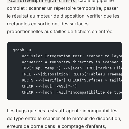
câble le pipeline
ScanToTreemapIntegrationTests
complet : scanner un répertoire temporaire, passer
le résultat au moteur de disposition, vérifier que les
rectangles en sortie ont des surfaces
proportionnelles aux tailles de fichiers en entrée.
graph LR
    accTitle: Integration test: scanner to layout 
    accDescr: A temporary directory is scanned to 
    TMP["Rép. temp."] -->|scan| TREE["Arbre FileNo
    TREE -->|disposition| RECTS["Tableau TreemapRe
    RECTS -->|vérifier| CHECK{"Surfaces ∝ tailles 
    CHECK -->|oui| PASS["✓"]
    CHECK -->|non| FAIL["Incompatibilité de type ?
Les bugs que ces tests attrapent : incompatibilités
de type entre le scanner et le moteur de disposition,
erreurs de borne dans le comptage d’enfants,