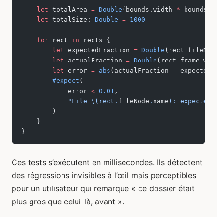
    let
 totalArea 
=
 Double
(bounds.width 
*
 bounds.h
    let
 totalSize: 
Double
 =
 1000
    for
 rect 
in
 rects {
        let
 expectedFraction 
=
 Double
(rect.fileNod
        let
 actualFraction 
=
 Double
(rect.frame.wid
        let
 error 
=
 abs
(actualFraction 
-
 expectedF
        #expect
(
            error 
<
 0.01
,
            "File 
\(rect.
fileNode
.
name
)
: expected 
        )
    }
}
Ces tests s’exécutent en millisecondes. Ils détectent
des régressions invisibles à l’œil mais perceptibles
pour un utilisateur qui remarque « ce dossier était
plus gros que celui-là, avant ».