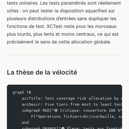
tests unitaires. Les tests paramétrés sont réellement
utiles : on peut tester la disposition squarified sur
plusieurs distributions d’entrées sans dupliquer les
fonctions de test. XCTest reste pour les morceaux
plus lourds, plus lents et moins centraux, ce qui est
précisément le sens de cette allocation globale.
La thèse de la vélocité
graph TB
    accTitle: Test coverage risk allocation by com
    accDescr: Five tiers from most to least tested
    subgraph RED["🔴 Critique: couverture 100 %"]
        F["Opérations fichiers<br/>corbeille, supp
    end
    subgraph ORANGE["🟠 Élevé: tests aux frontière