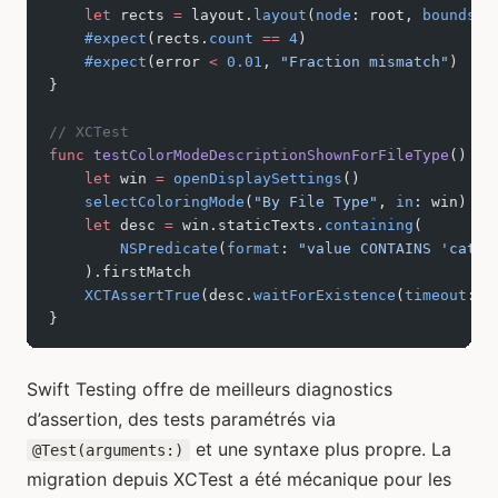
    let
 rects 
=
 layout.
layout
(
node
: root, 
bounds
: 
    #expect
(rects.
count
 ==
 4
)
    #expect
(error 
<
 0.01
, 
"Fraction mismatch"
)
}
// XCTest
func
 testColorModeDescriptionShownForFileType
() 
th
    let
 win 
=
 openDisplaySettings
()
    selectColoringMode
(
"By File Type"
, 
in
: win)
    let
 desc 
=
 win.staticTexts.
containing
(
        NSPredicate
(
format
: 
"value CONTAINS 'categ
    ).firstMatch
    XCTAssertTrue
(desc.
waitForExistence
(
timeout
: 
3
}
Swift Testing offre de meilleurs diagnostics
d’assertion, des tests paramétrés via
et une syntaxe plus propre. La
@Test(arguments:)
migration depuis XCTest a été mécanique pour les